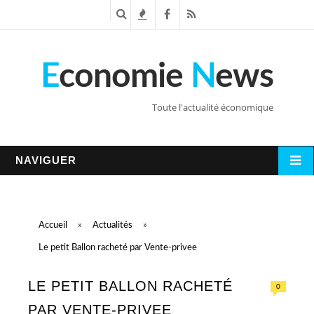
R
T
F
R
e
e
a
S
E
conomie
N
ews
c
n
c
S
h
d
e
Toute l'actualité économique
e
a
b
r
n
o
NAVIGUER
c
c
o
h
e
k
Accueil
»
Actualités
»
e
s
Le petit Ballon racheté par Vente-privee
LE PETIT BALLON RACHETÉ
0
PAR VENTE-PRIVEE