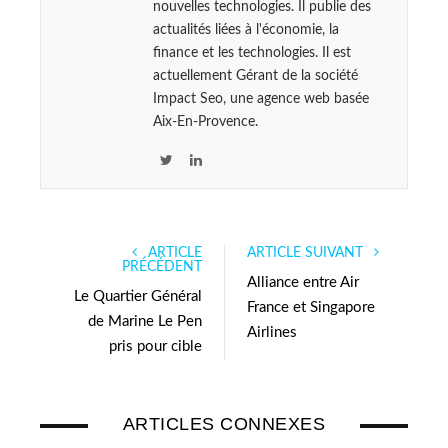
nouvelles technologies. Il publie des
actualités liées à l'économie, la
finance et les technologies. Il est
actuellement Gérant de la société
Impact Seo, une agence web basée
Aix-En-Provence.
T
L
w
i
i
n
t
k
ARTICLE
ARTICLE SUIVANT
t
e
PRÉCÉDENT
e
d
Alliance entre Air
Le Quartier Général
r
I
France et Singapore
de Marine Le Pen
n
Airlines
pris pour cible
ARTICLES CONNEXES