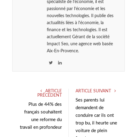
spécialiste de l'économie, il est
passionné par l'économie et les
nouvelles technologies. Il publie des
actualités liées à l'économie, la
finance et les technologies. Il est
actuellement Gérant de la société
Impact Seo, une agence web basée
Aix-En-Provence.
T
L
w
i
i
n
t
k
ARTICLE
ARTICLE SUIVANT
t
e
PRÉCÉDENT
e
d
Ses parents lui
Plus de 44% des
r
I
demandent de
français souhaitent
n
conduire car ils ont
une reforme du
trop bu, il heurte une
travail en profondeur
voiture de plein