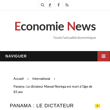
R
T
F
R
e
e
a
S
E
conomie
N
ews
c
n
c
S
h
d
e
Toute l'actualité économique
e
a
b
r
n
o
NAVIGUER
c
c
o
h
e
k
Accueil
»
International
»
e
s
Panama : Le dictateur Manuel Noriega est mort à l’âge de
83 ans
PANAMA : LE DICTATEUR
0