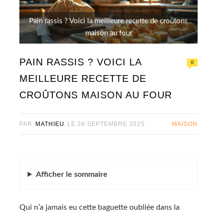
Pain rassis ? Voici la meilleure recette de croûtons
maison au four
PAIN RASSIS ? VOICI LA
0
MEILLEURE RECETTE DE
CROÛTONS MAISON AU FOUR
PAR
MATHIEU
LE
26 SEPTEMBRE 2025
MAISON
Afficher
le sommaire
Qui n’a jamais eu cette baguette oubliée dans la