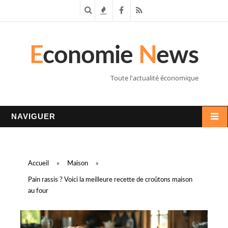
R
T
F
R
e
e
a
S
E
conomie
N
ews
c
n
c
S
h
d
e
Toute l'actualité économique
e
a
b
r
n
o
NAVIGUER
c
c
o
h
e
k
Accueil
»
Maison
»
e
s
Pain rassis ? Voici la meilleure recette de croûtons maison
au four