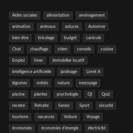
Aides sociales
alimentation
aménagement
animation
animaux
astuces
Automne
bien-être
bricolage
budget
canicule
Chat
chauffage
chien
conseils
cuisine
Emploi
hiver
immobilier locatif
intelligence artificielle
jardinage
Livret A
légumes
météo
nature
nettoyage
piscine
plantes
psychologie
QI
Quiz
recette
Retraite
Senior
Sport
sécurité
tourisme
vacances
Voiture
Voyage
économies
économies d'énergie
électricité