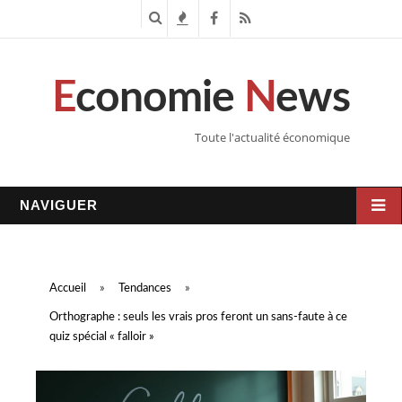
R
T
F
R
e
e
a
S
E
conomie
N
ews
c
n
c
S
h
d
e
Toute l'actualité économique
e
a
b
r
n
o
NAVIGUER
c
c
o
h
e
k
Accueil
»
Tendances
»
e
s
Orthographe : seuls les vrais pros feront un sans-faute à ce
quiz spécial « falloir »