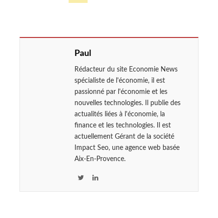
Paul
Rédacteur du site Economie News
spécialiste de l'économie, il est
passionné par l'économie et les
nouvelles technologies. Il publie des
actualités liées à l'économie, la
finance et les technologies. Il est
actuellement Gérant de la société
Impact Seo, une agence web basée
Aix-En-Provence.
T
L
w
i
i
n
t
k