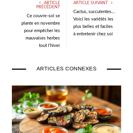
ARTICLE
ARTICLE SUIVANT
t
e
PRÉCÉDENT
e
d
Cactus, succulentes…
Ce couvre-sol se
r
I
Voici les variétés les
plante en novembre
n
plus belles et faciles
pour empêcher les
à entretenir chez soi
mauvaises herbes
tout l’hiver
ARTICLES CONNEXES