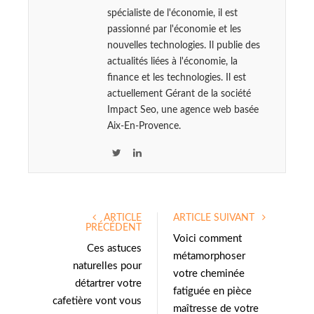
spécialiste de l'économie, il est
passionné par l'économie et les
nouvelles technologies. Il publie des
actualités liées à l'économie, la
finance et les technologies. Il est
actuellement Gérant de la société
Impact Seo, une agence web basée
Aix-En-Provence.
T
L
w
i
i
n
t
k
ARTICLE
ARTICLE SUIVANT
t
e
PRÉCÉDENT
e
d
Voici comment
Ces astuces
r
I
métamorphoser
naturelles pour
n
votre cheminée
détartrer votre
fatiguée en pièce
cafetière vont vous
maîtresse de votre