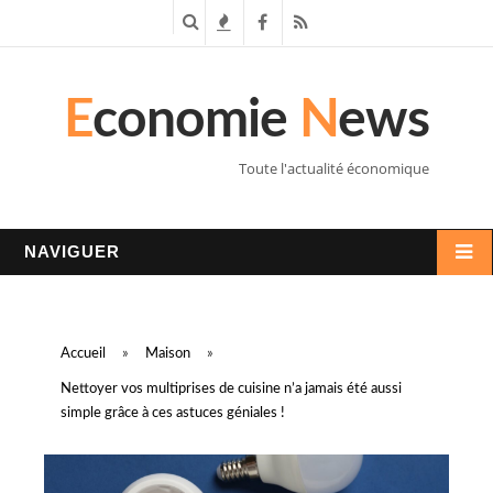
R
T
F
R
e
e
a
S
E
conomie
N
ews
c
n
c
S
h
d
e
Toute l'actualité économique
e
a
b
r
n
o
NAVIGUER
c
c
o
h
e
k
Accueil
»
Maison
»
e
s
Nettoyer vos multiprises de cuisine n’a jamais été aussi
simple grâce à ces astuces géniales !