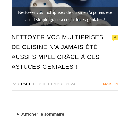
Nettoyer vos multiprises de cuisine n’a jamais été
aussi simple grâce à ces astuces géniales !
NETTOYER VOS MULTIPRISES
0
DE CUISINE N’A JAMAIS ÉTÉ
AUSSI SIMPLE GRÂCE À CES
ASTUCES GÉNIALES !
PAR
PAUL
LE
2 DÉCEMBRE 2024
MAISON
Afficher
le sommaire