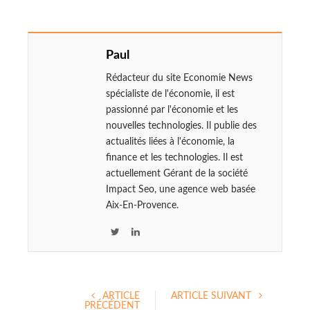
Paul
Rédacteur du site Economie News
spécialiste de l'économie, il est
passionné par l'économie et les
nouvelles technologies. Il publie des
actualités liées à l'économie, la
finance et les technologies. Il est
actuellement Gérant de la société
Impact Seo, une agence web basée
Aix-En-Provence.
T
L
w
i
i
n
t
k
ARTICLE
ARTICLE SUIVANT
t
e
PRÉCÉDENT