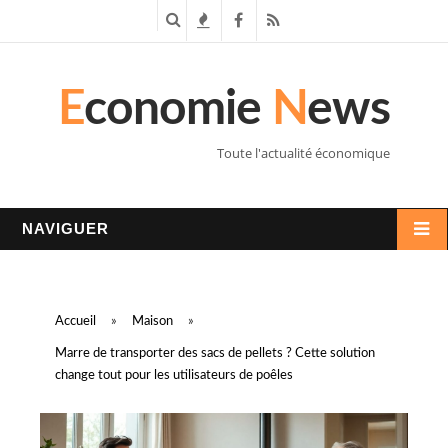
R
T
F
R
e
e
a
S
E
conomie
N
ews
c
n
c
S
h
d
e
Toute l'actualité économique
e
a
b
r
n
o
NAVIGUER
c
c
o
h
e
k
Accueil
»
Maison
»
e
s
Marre de transporter des sacs de pellets ? Cette solution
change tout pour les utilisateurs de poêles