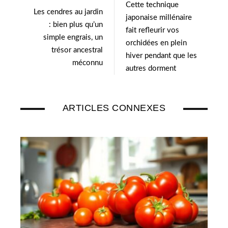
e
d
Cette technique
Les cendres au jardin
r
I
japonaise millénaire
: bien plus qu’un
n
fait refleurir vos
simple engrais, un
orchidées en plein
trésor ancestral
hiver pendant que les
méconnu
autres dorment
ARTICLES CONNEXES