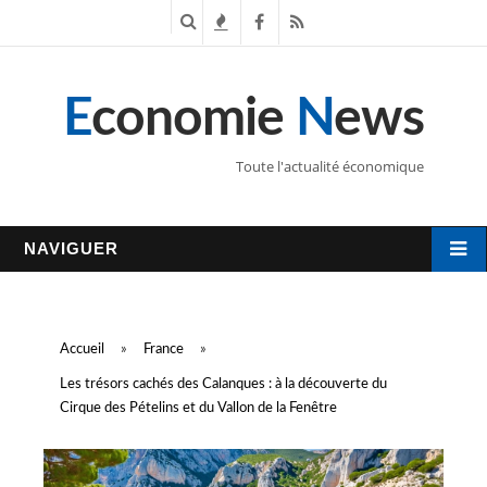
R
T
F
R
e
e
a
S
E
conomie
N
ews
c
n
c
S
h
d
e
Toute l'actualité économique
e
a
b
r
n
o
NAVIGUER
c
c
o
h
e
k
Accueil
»
France
»
e
s
Les trésors cachés des Calanques : à la découverte du
Cirque des Pételins et du Vallon de la Fenêtre