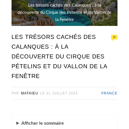
Les trésors cachés des Calanques : à la
découverte du Cirque des Pételins et du Vallon de
la Fenêtre
LES TRÉSORS CACHÉS DES
0
CALANQUES : À LA
DÉCOUVERTE DU CIRQUE DES
PÉTELINS ET DU VALLON DE LA
FENÊTRE
PAR
MATHIEU
LE
31 JUILLET 2024
FRANCE
Afficher
le sommaire