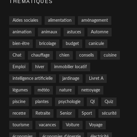
THÉMATIQUES
Aides sociales
alimentation
aménagement
animation
animaux
astuces
Automne
bien-être
bricolage
budget
canicule
Chat
chauffage
chien
conseils
cuisine
Emploi
hiver
immobilier locatif
intelligence artificielle
jardinage
Livret A
légumes
météo
nature
nettoyage
piscine
plantes
psychologie
QI
Quiz
recette
Retraite
Senior
Sport
sécurité
tourisme
vacances
Voiture
Voyage
économies
économies d'énergie
électricité