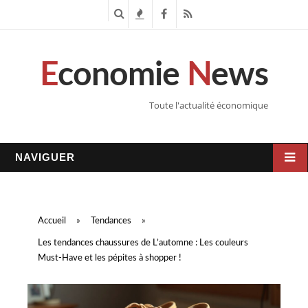
R
T
F
R
e
e
a
S
E
conomie
N
ews
c
n
c
S
h
d
e
Toute l'actualité économique
e
a
b
r
n
o
NAVIGUER
c
c
o
h
e
k
Accueil
»
Tendances
»
e
s
Les tendances chaussures de L’automne : Les couleurs
Must-Have et les pépites à shopper !