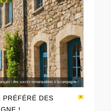
rançais : des succès remarquables à la campagne !
E PRÉFÉRÉ DES
0
GNE !