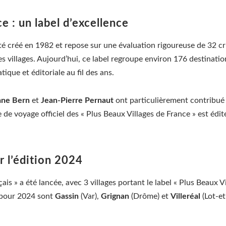
e : un label d’excellence
été créé en 1982 et repose sur une évaluation rigoureuse de 32 crit
es villages. Aujourd’hui, ce label regroupe environ 176 destination
ique et éditoriale au fil des ans.
ane Bern
et
Jean-Pierre Pernaut
ont particulièrement contribué à
de de voyage officiel des « Plus Beaux Villages de France » est éd
r l’édition 2024
ais » a été lancée, avec 3 villages portant le label « Plus Beaux 
l pour 2024 sont
Gassin
(Var),
Grignan
(Drôme) et
Villeréal
(Lot-et