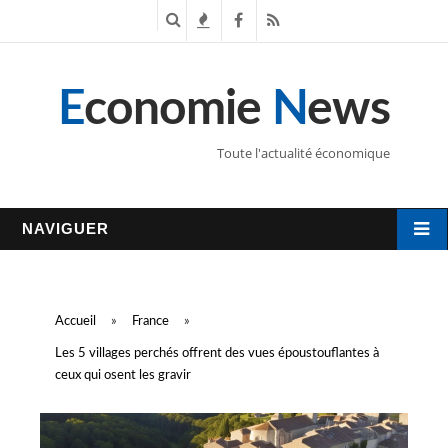
R
T
F
R
e
e
a
S
E
conomie
N
ews
c
n
c
S
h
d
e
Toute l'actualité économique
e
a
b
r
n
o
NAVIGUER
c
c
o
h
e
k
Accueil
»
France
»
e
s
Les 5 villages perchés offrent des vues époustouflantes à
ceux qui osent les gravir