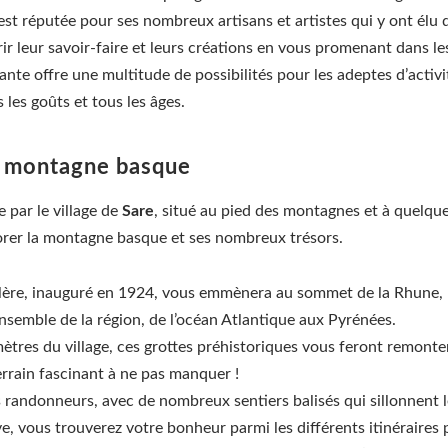
st réputée pour ses nombreux artisans et artistes qui y ont élu d
 leur savoir-faire et leurs créations en vous promenant dans les 
nte offre une multitude de possibilités pour les adeptes d’activ
s les goûts et tous les âges.
la montagne basque
par le village de
Sare
, situé au pied des montagnes et à quelque
plorer la montagne basque et ses nombreux trésors.
illère, inauguré en 1924, vous emmènera au sommet de la Rhun
nsemble de la région, de l’océan Atlantique aux Pyrénées.
ètres du village, ces grottes préhistoriques vous feront remonter
rrain fascinant à ne pas manquer !
s randonneurs, avec de nombreux sentiers balisés qui sillonnen
e, vous trouverez votre bonheur parmi les différents itinéraires