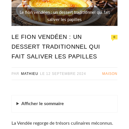
Le fion vendéen : un dessert traditionnel qui fait
saliver les papilles
LE FION VENDÉEN : UN
0
DESSERT TRADITIONNEL QUI
FAIT SALIVER LES PAPILLES
PAR
MATHIEU
LE
12 SEPTEMBRE 2024
MAISON
Afficher
le sommaire
La Vendée regorge de trésors culinaires méconnus.