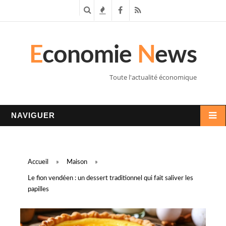
R
T
F
R
e
e
a
S
E
conomie
N
ews
c
n
c
S
h
d
e
Toute l'actualité économique
e
a
b
r
n
o
NAVIGUER
c
c
o
h
e
k
Accueil
»
Maison
»
e
s
Le fion vendéen : un dessert traditionnel qui fait saliver les
papilles