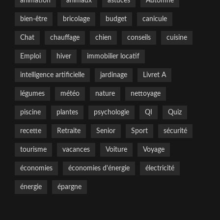
animation
animaux
astuces
Automne
bien-être
bricolage
budget
canicule
Chat
chauffage
chien
conseils
cuisine
Emploi
hiver
immobilier locatif
intelligence artificielle
jardinage
Livret A
légumes
météo
nature
nettoyage
piscine
plantes
psychologie
QI
Quiz
recette
Retraite
Senior
Sport
sécurité
tourisme
vacances
Voiture
Voyage
économies
économies d'énergie
électricité
énergie
épargne