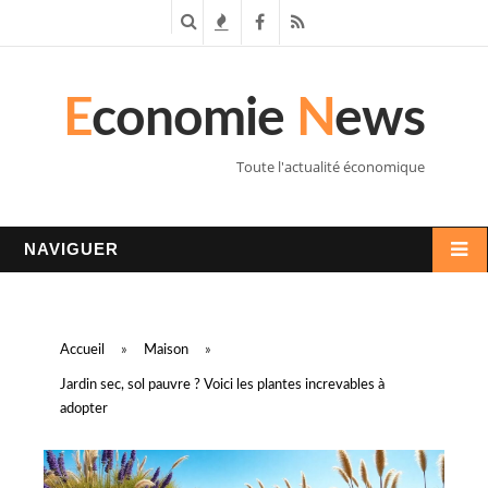
R
T
F
R
e
e
a
S
E
conomie
N
ews
c
n
c
S
h
d
e
Toute l'actualité économique
e
a
b
r
n
o
NAVIGUER
c
c
o
h
e
k
Accueil
»
Maison
»
e
s
Jardin sec, sol pauvre ? Voici les plantes increvables à
adopter