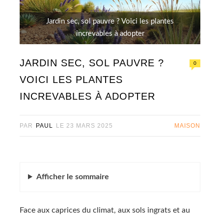
Jardin sec, sol pauvre ? Voici les plantes
increvables à adopter
JARDIN SEC, SOL PAUVRE ?
0
VOICI LES PLANTES
INCREVABLES À ADOPTER
PAR
PAUL
LE
23 MARS 2025
MAISON
Afficher
le sommaire
Face aux caprices du climat, aux sols ingrats et au