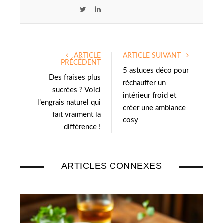
T
L
w
i
i
n
t
k
ARTICLE
ARTICLE SUIVANT
t
e
PRÉCÉDENT
e
d
5 astuces déco pour
Des fraises plus
r
I
réchauffer un
sucrées ? Voici
n
intérieur froid et
l’engrais naturel qui
créer une ambiance
fait vraiment la
cosy
différence !
ARTICLES CONNEXES