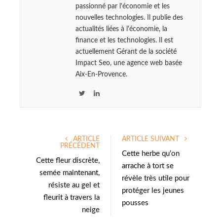
passionné par l'économie et les
nouvelles technologies. Il publie des
actualités liées à l'économie, la
finance et les technologies. Il est
actuellement Gérant de la société
Impact Seo, une agence web basée
Aix-En-Provence.
T
L
w
i
i
n
t
k
ARTICLE
ARTICLE SUIVANT
t
e
PRÉCÉDENT
e
d
Cette herbe qu’on
Cette fleur discrète,
r
I
arrache à tort se
semée maintenant,
n
révèle très utile pour
résiste au gel et
protéger les jeunes
fleurit à travers la
pousses
neige