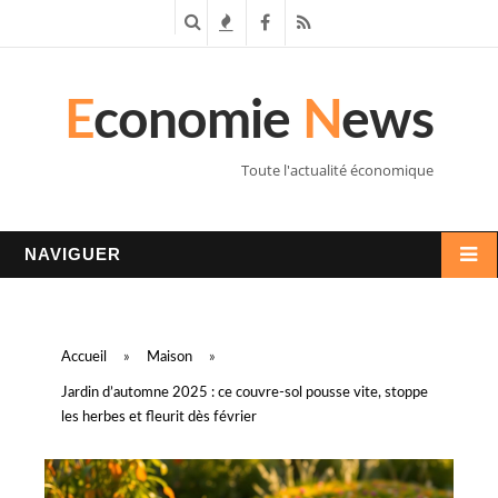
R
T
F
R
e
e
a
S
E
conomie
N
ews
c
n
c
S
h
d
e
Toute l'actualité économique
e
a
b
r
n
o
NAVIGUER
c
c
o
h
e
k
Accueil
»
Maison
»
e
s
Jardin d’automne 2025 : ce couvre-sol pousse vite, stoppe
les herbes et fleurit dès février