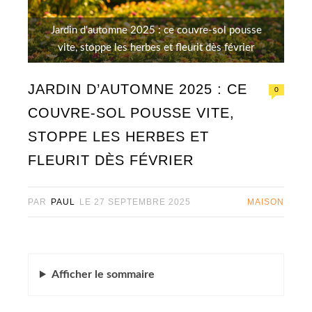
Jardin d'automne 2025 : ce couvre-sol pousse
vite, stoppe les herbes et fleurit dès février
JARDIN D’AUTOMNE 2025 : CE
0
COUVRE-SOL POUSSE VITE,
STOPPE LES HERBES ET
FLEURIT DÈS FÉVRIER
PAR
PAUL
LE
27 SEPTEMBRE 2025
MAISON
Afficher
le sommaire