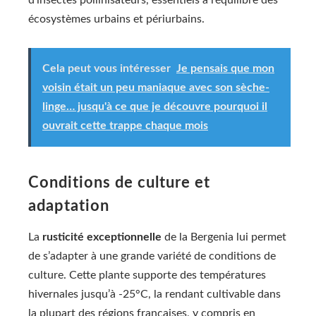
écosystèmes urbains et périurbains.
Cela peut vous intéresser
Je pensais que mon
voisin était un peu maniaque avec son sèche-
linge… jusqu'à ce que je découvre pourquoi il
ouvrait cette trappe chaque mois
Conditions de culture et
adaptation
La
rusticité exceptionnelle
de la Bergenia lui permet
de s’adapter à une grande variété de conditions de
culture. Cette plante supporte des températures
hivernales jusqu’à -25°C, la rendant cultivable dans
la plupart des régions françaises, y compris en