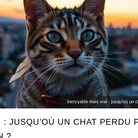
Incroyable mais vrai : jusqu'où un c
 : JUSQU’OÙ UN CHAT PERDU 
N ?