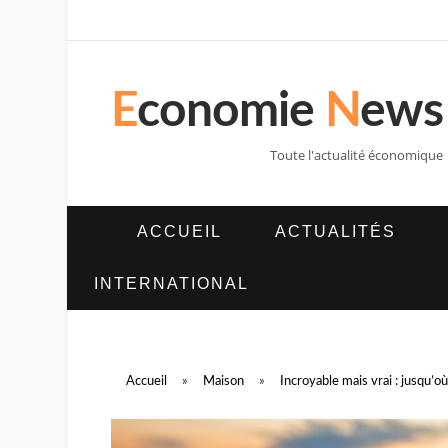
E
conomie
N
ews
Toute l'actualité économique
ACCUEIL
ACTUALITÉS
INTERNATIONAL
Accueil
»
Maison
»
Incroyable mais vrai : jusqu’o