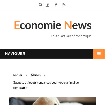
R
T
F
R
e
e
a
S
E
conomie
N
ews
c
n
c
S
h
d
e
Toute l'actualité économique
e
a
b
r
n
o
NAVIGUER
c
c
o
h
e
k
Accueil
»
Maison
»
e
s
Gadgets et jouets tendances pour votre animal de
compagnie