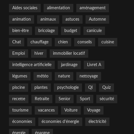
Aides sociales
alimentation
aménagement
animation
animaux
astuces
Automne
bien-être
bricolage
budget
canicule
Chat
chauffage
chien
conseils
cuisine
Emploi
hiver
immobilier locatif
intelligence artificielle
jardinage
Livret A
légumes
météo
nature
nettoyage
piscine
plantes
psychologie
QI
Quiz
recette
Retraite
Senior
Sport
sécurité
tourisme
vacances
Voiture
Voyage
économies
économies d'énergie
électricité
énergie
épargne