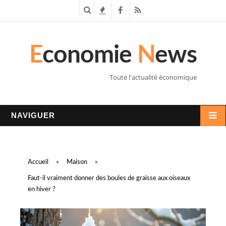
R
T
F
R
e
e
a
S
E
conomie
N
ews
c
n
c
S
h
d
e
Toute l'actualité économique
e
a
b
r
n
o
NAVIGUER
c
c
o
h
e
k
Accueil
»
Maison
»
e
s
Faut-il vraiment donner des boules de graisse aux oiseaux
en hiver ?