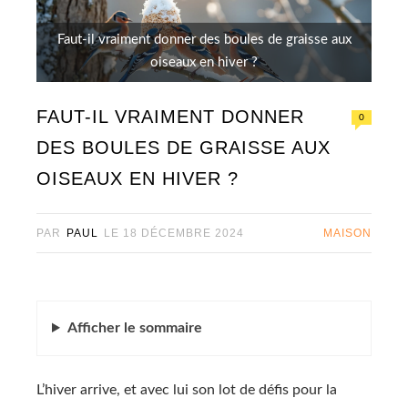
Faut-il vraiment donner des boules de graisse aux
oiseaux en hiver ?
FAUT-IL VRAIMENT DONNER
0
DES BOULES DE GRAISSE AUX
OISEAUX EN HIVER ?
PAR
PAUL
LE
18 DÉCEMBRE 2024
MAISON
Afficher
le sommaire
L’hiver arrive, et avec lui son lot de défis pour la