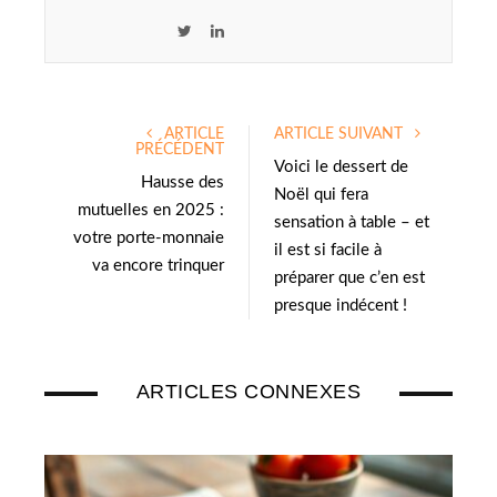
T
L
w
i
i
n
t
k
ARTICLE
ARTICLE SUIVANT
t
e
PRÉCÉDENT
e
d
Voici le dessert de
Hausse des
r
I
Noël qui fera
mutuelles en 2025 :
n
sensation à table – et
votre porte-monnaie
il est si facile à
va encore trinquer
préparer que c’en est
presque indécent !
ARTICLES CONNEXES