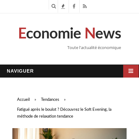
R
T
F
R
e
e
a
S
E
conomie
N
ews
c
n
c
S
h
d
e
Toute l'actualité économique
e
a
b
r
n
o
NAVIGUER
c
c
o
h
e
k
Accueil
»
Tendances
»
e
s
Fatigué après le boulot ? Découvrez le Soft Evening, la
méthode de relaxation tendance