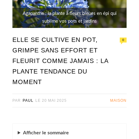
Agapanthe : la plante à fleurs bleues en épi qui
sublime vos pots et jardins
ELLE SE CULTIVE EN POT,
0
GRIMPE SANS EFFORT ET
FLEURIT COMME JAMAIS : LA
PLANTE TENDANCE DU
MOMENT
PAR
PAUL
LE
20 MAI 2025
MAISON
Afficher
le sommaire