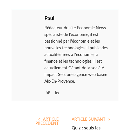
Paul
Rédacteur du site Economie News
spécialiste de l'économie, il est
passionné par l'économie et les
nouvelles technologies. Il publie des
actualités liées à l'économie, la
finance et les technologies. Il est
actuellement Gérant de la société
Impact Seo, une agence web basée
Aix-En-Provence.
T
L
w
i
i
n
t
k
ARTICLE
ARTICLE SUIVANT
t
e
PRÉCÉDENT
e
d
Quiz : seuls les