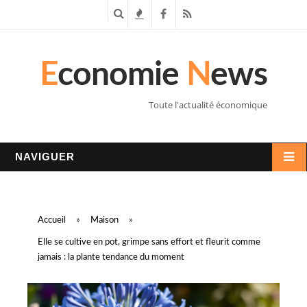
R
T
F
R
e
e
a
S
E
conomie
N
ews
c
n
c
S
h
d
e
Toute l'actualité économique
e
a
b
r
n
o
NAVIGUER
c
c
o
h
e
k
Accueil
»
Maison
»
e
s
Elle se cultive en pot, grimpe sans effort et fleurit comme
jamais : la plante tendance du moment