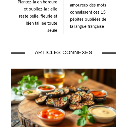
Plantez-la en bordure
r
I
amoureux des mots
et oubliez-la : elle
n
connaissent ces 15
reste belle, fleurie et
pépites oubliées de
bien taillée toute
la langue française
seule
ARTICLES CONNEXES