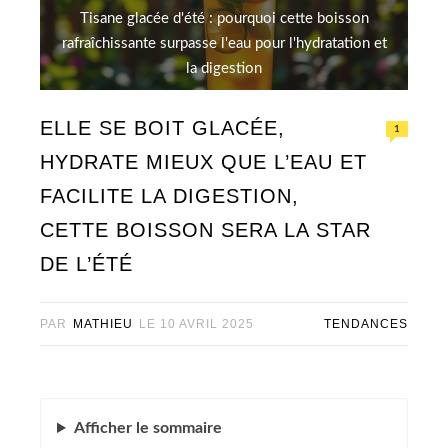
Tisane glacée d'été : pourquoi cette boisson
rafraîchissante surpasse l'eau pour l'hydratation et
la digestion
ELLE SE BOIT GLACÉE,
1
HYDRATE MIEUX QUE L’EAU ET
FACILITE LA DIGESTION,
CETTE BOISSON SERA LA STAR
DE L’ÉTÉ
PAR
MATHIEU
LE
10 AVRIL 2025
TENDANCES
Afficher
le sommaire