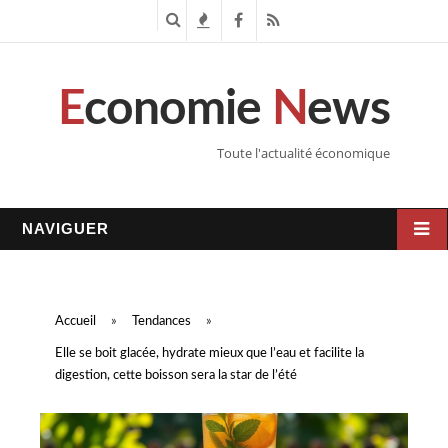
R
T
F
R
e
e
a
S
E
conomie
N
ews
c
n
c
S
h
d
e
Toute l'actualité économique
e
a
b
r
n
o
NAVIGUER
c
c
o
h
e
k
Accueil
»
Tendances
»
e
s
Elle se boit glacée, hydrate mieux que l’eau et facilite la
digestion, cette boisson sera la star de l’été