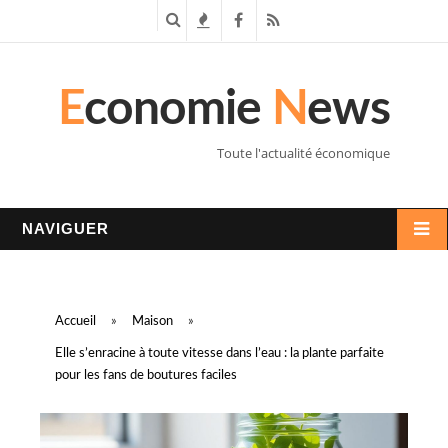
R
T
F
R
e
e
a
S
E
conomie
N
ews
c
n
c
S
h
d
e
Toute l'actualité économique
e
a
b
r
n
o
NAVIGUER
c
c
o
h
e
k
Accueil
»
Maison
»
e
s
Elle s’enracine à toute vitesse dans l’eau : la plante parfaite
pour les fans de boutures faciles