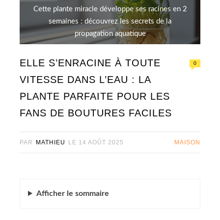
Cette plante miracle développe ses racines en 2
semaines : découvrez les secrets de la
propagation aquatique
ELLE S’ENRACINE À TOUTE
0
VITESSE DANS L’EAU : LA
PLANTE PARFAITE POUR LES
FANS DE BOUTURES FACILES
PAR
MATHIEU
LE
14 AOÛT 2025
MAISON
Afficher
le sommaire