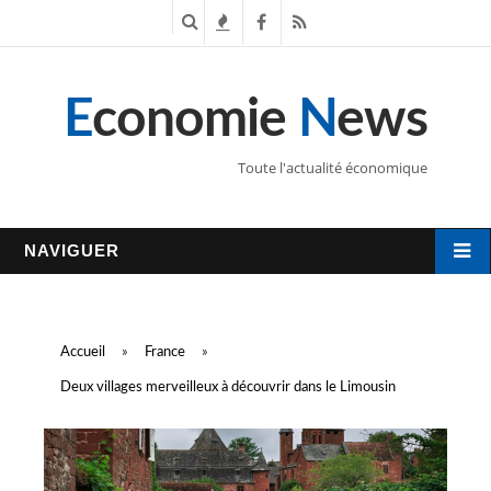
R
T
F
R
e
e
a
S
E
conomie
N
ews
c
n
c
S
h
d
e
Toute l'actualité économique
e
a
b
r
n
o
NAVIGUER
c
c
o
h
e
k
Accueil
»
France
»
e
s
Deux villages merveilleux à découvrir dans le Limousin