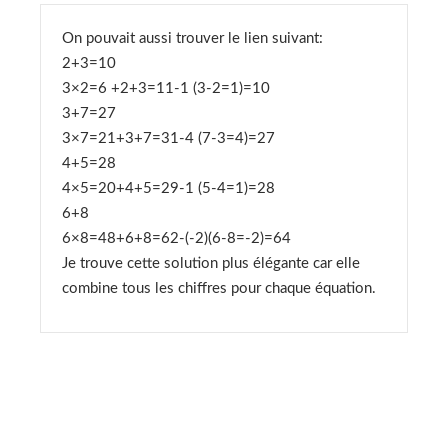
On pouvait aussi trouver le lien suivant:
2+3=10
3×2=6 +2+3=11-1 (3-2=1)=10
3+7=27
3×7=21+3+7=31-4 (7-3=4)=27
4+5=28
4×5=20+4+5=29-1 (5-4=1)=28
6+8
6×8=48+6+8=62-(-2)(6-8=-2)=64
Je trouve cette solution plus élégante car elle
combine tous les chiffres pour chaque équation.