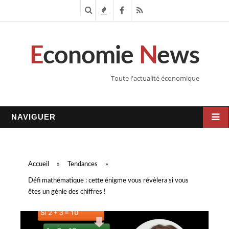
R
T
F
R
e
e
a
S
E
conomie
N
ews
c
n
c
S
h
d
e
Toute l'actualité économique
e
a
b
r
n
o
NAVIGUER
c
c
o
h
e
k
Accueil
»
Tendances
»
e
s
Défi mathématique : cette énigme vous révèlera si vous
êtes un génie des chiffres !