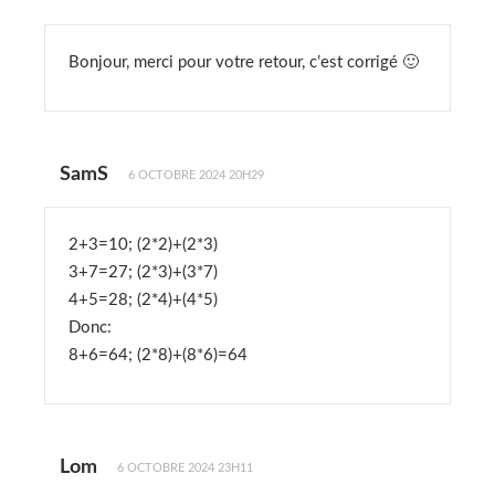
Bonjour, merci pour votre retour, c’est corrigé 🙂
SamS
6 OCTOBRE 2024 20H29
2+3=10; (2*2)+(2*3)
3+7=27; (2*3)+(3*7)
4+5=28; (2*4)+(4*5)
Donc:
8+6=64; (2*8)+(8*6)=64
Lom
6 OCTOBRE 2024 23H11