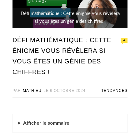
Défi mathématique : Cette énigme vous révèlera
si vous êtes un génie des chiffres !
DÉFI MATHÉMATIQUE : CETTE
4
ÉNIGME VOUS RÉVÈLERA SI
VOUS ÊTES UN GÉNIE DES
CHIFFRES !
PAR
MATHIEU
LE
6 OCTOBRE 2024
TENDANCES
Afficher
le sommaire