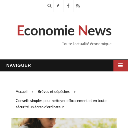
R
T
F
R
e
e
a
S
E
conomie
N
ews
c
n
c
S
h
d
e
Toute l'actualité économique
e
a
b
r
n
o
NAVIGUER
c
c
o
h
e
k
Accueil
»
Brèves et dépêches
»
e
s
Conseils simples pour nettoyer efficacement et en toute
sécurité un écran d’ordinateur