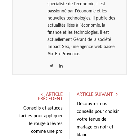
spécialiste de l'économie, il est
passionné par l'économie et les
nouvelles technologies. Il publie des
actualités liées à l'économie, la
finance et les technologies. Il est
actuellement Gérant de la société
Impact Seo, une agence web basée
Aix-En-Provence.
T
L
w
i
i
n
t
k
ARTICLE
ARTICLE SUIVANT
t
e
PRÉCÉDENT
e
d
Découvrez nos
Conseils et astuces
r
I
conseils pour choisir
faciles pour appliquer
n
votre tenue de
le rouge à lèvres
mariage en noir et
comme une pro
blanc