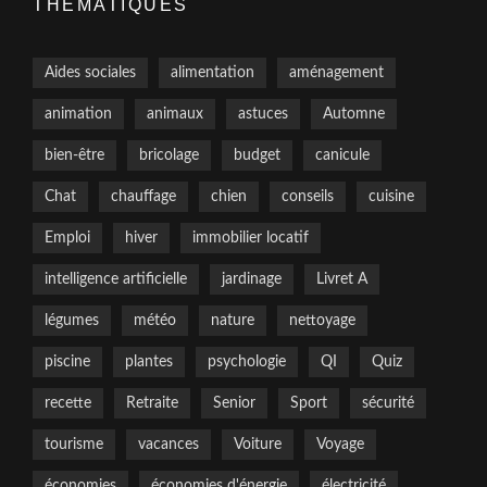
THÉMATIQUES
Aides sociales
alimentation
aménagement
animation
animaux
astuces
Automne
bien-être
bricolage
budget
canicule
Chat
chauffage
chien
conseils
cuisine
Emploi
hiver
immobilier locatif
intelligence artificielle
jardinage
Livret A
légumes
météo
nature
nettoyage
piscine
plantes
psychologie
QI
Quiz
recette
Retraite
Senior
Sport
sécurité
tourisme
vacances
Voiture
Voyage
économies
économies d'énergie
électricité