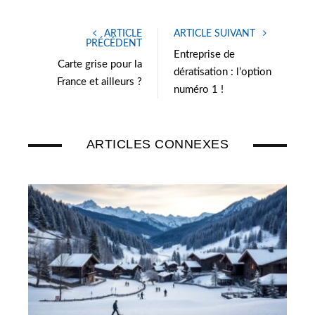
i
n
t
k
ARTICLE
ARTICLE SUIVANT
t
e
PRÉCÉDENT
e
d
Entreprise de
Carte grise pour la
r
I
dératisation : l’option
France et ailleurs ?
n
numéro 1 !
ARTICLES CONNEXES