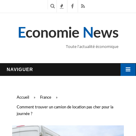
R
T
F
R
e
e
a
S
E
conomie
N
ews
c
n
c
S
h
d
e
Toute l'actualité économique
e
a
b
r
n
o
NAVIGUER
c
c
o
h
e
k
Accueil
»
France
»
e
s
Comment trouver un camion de location pas cher pour la
journée ?