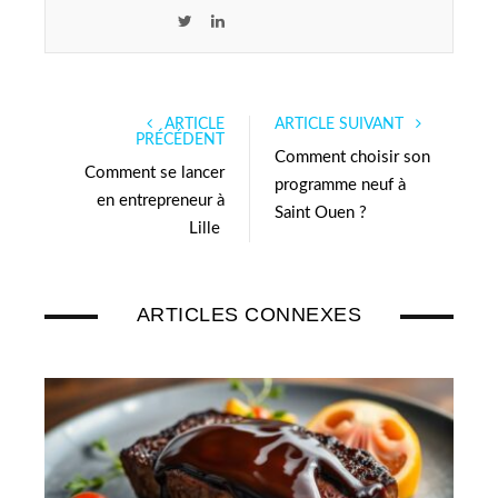
T
L
w
i
i
n
t
k
ARTICLE
ARTICLE SUIVANT
t
e
PRÉCÉDENT
e
d
Comment choisir son
Comment se lancer
r
I
programme neuf à
en entrepreneur à
n
Saint Ouen ?
Lille
ARTICLES CONNEXES