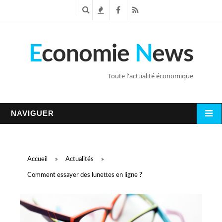
R
T
F
R
e
e
a
S
E
conomie
N
ews
c
n
c
S
h
d
e
Toute l'actualité économique
e
a
b
r
n
o
NAVIGUER
c
c
o
h
e
k
Accueil
»
Actualités
»
e
s
Comment essayer des lunettes en ligne ?