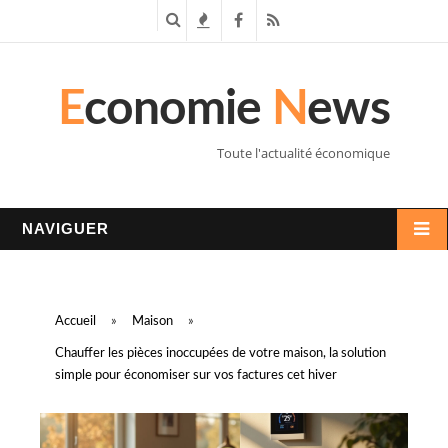
R
T
F
R
e
e
a
S
E
conomie
N
ews
c
n
c
S
h
d
e
Toute l'actualité économique
e
a
b
r
n
o
NAVIGUER
c
c
o
h
e
k
Accueil
»
Maison
»
e
s
Chauffer les pièces inoccupées de votre maison, la solution
simple pour économiser sur vos factures cet hiver