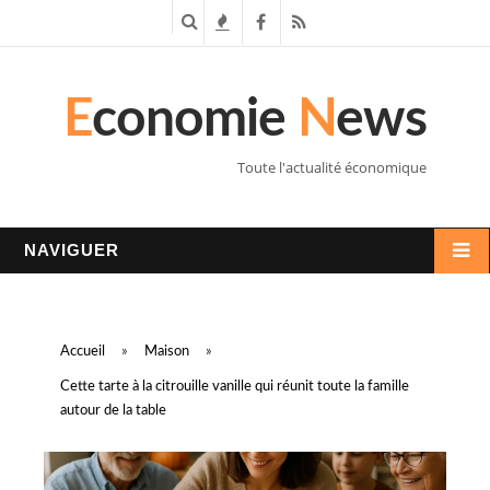
R
T
F
R
e
e
a
S
E
conomie
N
ews
c
n
c
S
h
d
e
Toute l'actualité économique
e
a
b
r
n
o
NAVIGUER
c
c
o
h
e
k
Accueil
»
Maison
»
e
s
Cette tarte à la citrouille vanille qui réunit toute la famille
autour de la table