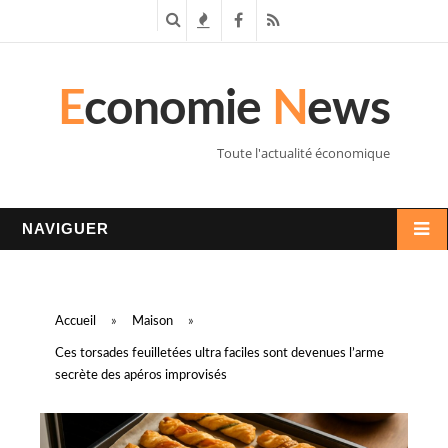
R
T
F
R
e
e
a
S
E
conomie
N
ews
c
n
c
S
h
d
e
Toute l'actualité économique
e
a
b
r
n
o
NAVIGUER
c
c
o
h
e
k
Accueil
»
Maison
»
e
s
Ces torsades feuilletées ultra faciles sont devenues l’arme
secrète des apéros improvisés