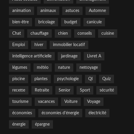
animation
animaux
astuces
Automne
bien-être
bricolage
budget
canicule
Chat
chauffage
chien
conseils
cuisine
Emploi
hiver
immobilier locatif
intelligence artificielle
jardinage
Livret A
légumes
météo
nature
nettoyage
piscine
plantes
psychologie
QI
Quiz
recette
Retraite
Senior
Sport
sécurité
tourisme
vacances
Voiture
Voyage
économies
économies d'énergie
électricité
énergie
épargne