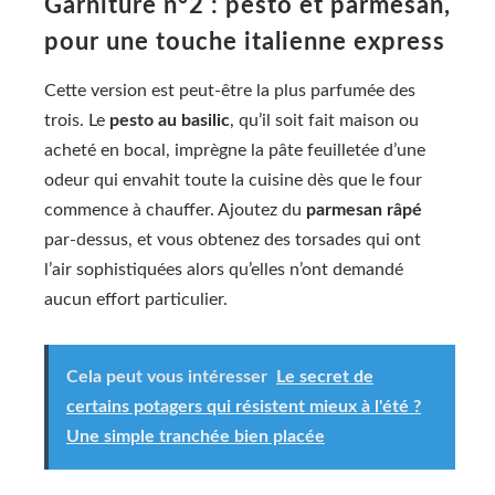
Garniture n°2 : pesto et parmesan,
pour une touche italienne express
Cette version est peut-être la plus parfumée des
trois. Le
pesto au basilic
, qu’il soit fait maison ou
acheté en bocal, imprègne la pâte feuilletée d’une
odeur qui envahit toute la cuisine dès que le four
commence à chauffer. Ajoutez du
parmesan râpé
par-dessus, et vous obtenez des torsades qui ont
l’air sophistiquées alors qu’elles n’ont demandé
aucun effort particulier.
Cela peut vous intéresser
Le secret de
certains potagers qui résistent mieux à l'été ?
Une simple tranchée bien placée