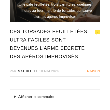
Une pâte feuilletée, trois garnitures, quelques
minutes au four : le trio de torsades qui sauve
tous les apéros improvisés
CES TORSADES FEUILLETÉES
0
ULTRA FACILES SONT
DEVENUES L’ARME SECRÈTE
DES APÉROS IMPROVISÉS
PAR
MATHIEU
LE
18 MAI 2026
MAISON
Afficher
le sommaire