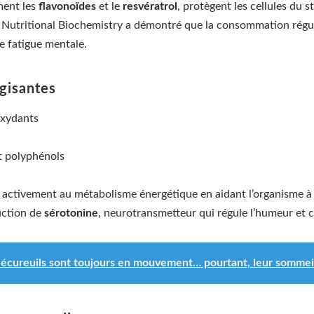
ment les
flavonoïdes
et le
resvératrol
, protègent les cellules du s
 Nutritional Biochemistry a démontré que la consommation réguliè
e fatigue mentale.
rgisantes
oxydants
et polyphénols
 activement au métabolisme énergétique en aidant l’organisme à t
uction de
sérotonine
, neurotransmetteur qui régule l’humeur et 
écureuils sont toujours en mouvement… pourtant, leur sommeil