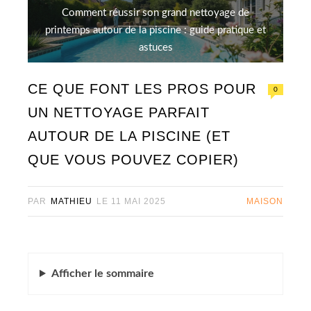
Comment réussir son grand nettoyage de
printemps autour de la piscine : guide pratique et
astuces
CE QUE FONT LES PROS POUR
0
UN NETTOYAGE PARFAIT
AUTOUR DE LA PISCINE (ET
QUE VOUS POUVEZ COPIER)
PAR
MATHIEU
LE
11 MAI 2025
MAISON
Afficher
le sommaire