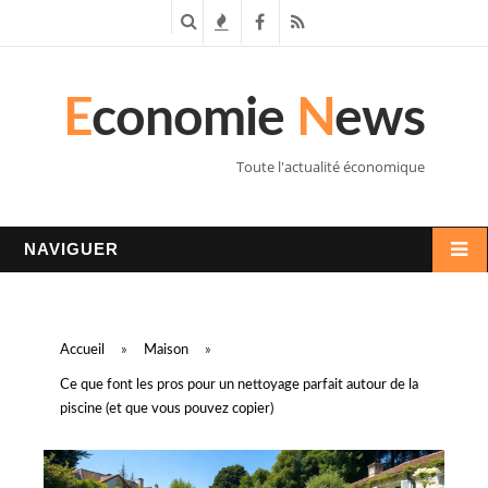
R
T
F
R
e
e
a
S
E
conomie
N
ews
c
n
c
S
h
d
e
Toute l'actualité économique
e
a
b
r
n
o
NAVIGUER
c
c
o
h
e
k
Accueil
»
Maison
»
e
s
Ce que font les pros pour un nettoyage parfait autour de la
piscine (et que vous pouvez copier)