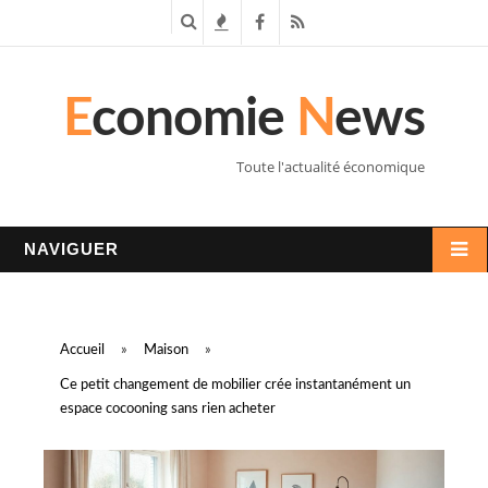
R
T
F
R
e
e
a
S
E
conomie
N
ews
c
n
c
S
h
d
e
Toute l'actualité économique
e
a
b
r
n
o
NAVIGUER
c
c
o
h
e
k
Accueil
»
Maison
»
e
s
Ce petit changement de mobilier crée instantanément un
espace cocooning sans rien acheter