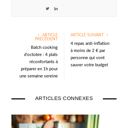
T
L
w
i
i
n
t
k
ARTICLE
ARTICLE SUIVANT
t
e
PRÉCÉDENT
e
d
4 repas anti-inflation
Batch cooking
r
I
à moins de 2 € par
d’octobre : 4 plats
n
personne qui vont
réconfortants à
sauver votre budget
préparer en 1h pour
une semaine sereine
ARTICLES CONNEXES