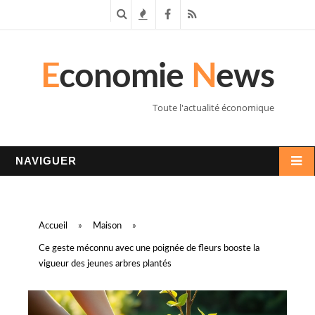
R
T
F
R
e
e
a
S
E
conomie
N
ews
c
n
c
S
h
d
e
Toute l'actualité économique
e
a
b
r
n
o
NAVIGUER
c
c
o
h
e
k
Accueil
»
Maison
»
e
s
Ce geste méconnu avec une poignée de fleurs booste la
vigueur des jeunes arbres plantés