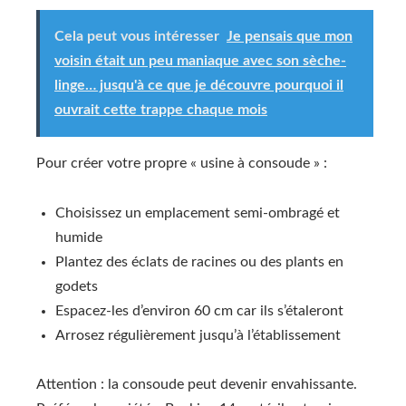
Cela peut vous intéresser
Je pensais que mon
voisin était un peu maniaque avec son sèche-
linge… jusqu'à ce que je découvre pourquoi il
ouvrait cette trappe chaque mois
Pour créer votre propre « usine à consoude » :
Choisissez un emplacement semi-ombragé et
humide
Plantez des éclats de racines ou des plants en
godets
Espacez-les d’environ 60 cm car ils s’étaleront
Arrosez régulièrement jusqu’à l’établissement
Attention : la consoude peut devenir envahissante.