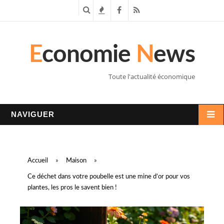
R
T
F
R
e
e
a
S
E
conomie
N
ews
c
n
c
S
h
d
e
Toute l'actualité économique
e
a
b
r
n
o
NAVIGUER
c
c
o
h
e
k
Accueil
»
Maison
»
e
s
Ce déchet dans votre poubelle est une mine d’or pour vos
plantes, les pros le savent bien !