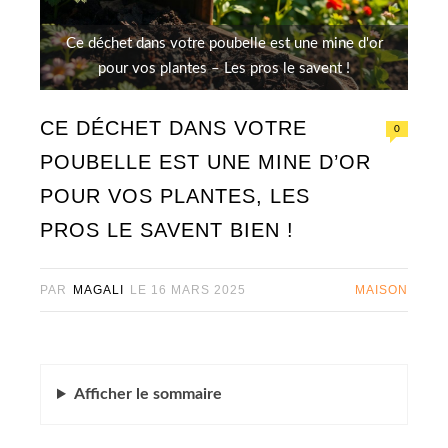
Ce déchet dans votre poubelle est une mine d'or
pour vos plantes – Les pros le savent !
CE DÉCHET DANS VOTRE
0
POUBELLE EST UNE MINE D’OR
POUR VOS PLANTES, LES
PROS LE SAVENT BIEN !
PAR
MAGALI
LE
16 MARS 2025
MAISON
Afficher
le sommaire