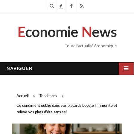
R
T
F
R
e
e
a
S
E
conomie
N
ews
c
n
c
S
h
d
e
Toute l'actualité économique
e
a
b
r
n
o
NAVIGUER
c
c
o
h
e
k
Accueil
»
Tendances
»
e
s
Ce condiment oublié dans vos placards booste l’immunité et
relève vos plats d’été sans sel