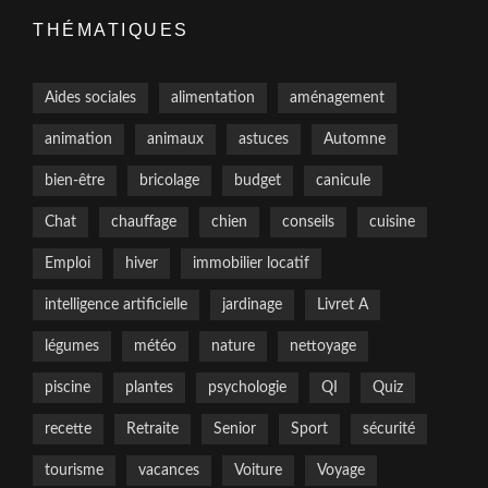
THÉMATIQUES
Aides sociales
alimentation
aménagement
animation
animaux
astuces
Automne
bien-être
bricolage
budget
canicule
Chat
chauffage
chien
conseils
cuisine
Emploi
hiver
immobilier locatif
intelligence artificielle
jardinage
Livret A
légumes
météo
nature
nettoyage
piscine
plantes
psychologie
QI
Quiz
recette
Retraite
Senior
Sport
sécurité
tourisme
vacances
Voiture
Voyage