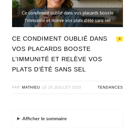
Ce condiment oublié dans vos placards booste
l'immunité et relève vos plats d'été sans sel
CE CONDIMENT OUBLIÉ DANS
0
VOS PLACARDS BOOSTE
L’IMMUNITÉ ET RELÈVE VOS
PLATS D’ÉTÉ SANS SEL
PAR
MATHIEU
LE
20 JUILLET 2025
TENDANCES
Afficher
le sommaire