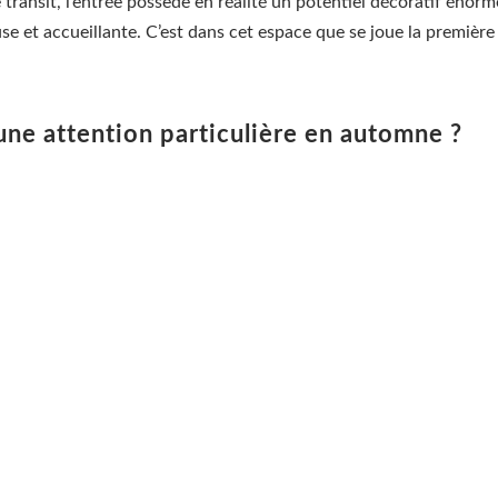
transit, l’entrée possède en réalité un potentiel décoratif énor
e et accueillante. C’est dans cet espace que se joue la première 
 une attention particulière en automne ?