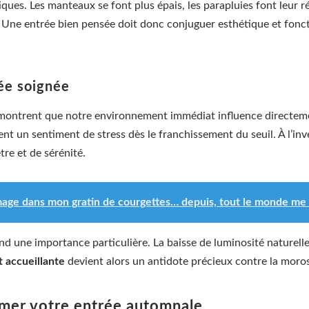
ques. Les manteaux se font plus épais, les parapluies font leur ré
té. Une entrée bien pensée doit donc conjuguer esthétique et fon
ée soignée
ontrent que notre environnement immédiat influence directement
 un sentiment de stress dès le franchissement du seuil. À l’inv
re et de sérénité.
omage dans mon gratin de courgettes… depuis, tout le monde me
 une importance particulière. La baisse de luminosité naturelle 
 accueillante
devient alors un antidote précieux contre la moros
rmer votre entrée automnale