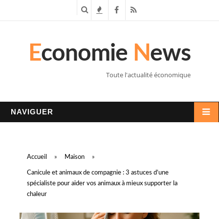
R
T
F
R
e
e
a
S
E
conomie
N
ews
c
n
c
S
h
d
e
Toute l'actualité économique
e
a
b
r
n
o
NAVIGUER
c
c
o
h
e
k
Accueil
»
Maison
»
e
s
Canicule et animaux de compagnie : 3 astuces d’une
spécialiste pour aider vos animaux à mieux supporter la
chaleur