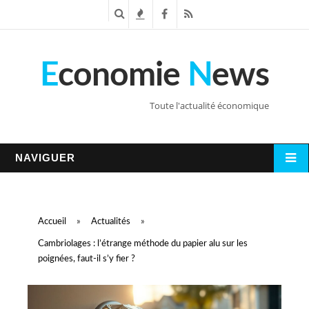
R
T
F
R
e
e
a
S
E
conomie
N
ews
c
n
c
S
h
d
e
Toute l'actualité économique
e
a
b
r
n
o
NAVIGUER
c
c
o
h
e
k
Accueil
»
Actualités
»
e
s
Cambriolages : l’étrange méthode du papier alu sur les
poignées, faut-il s’y fier ?