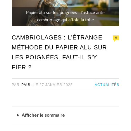
Papier alu sur les poignées : l'astuce anti-
cambriolage qui affole la toile
CAMBRIOLAGES : L’ÉTRANGE
0
MÉTHODE DU PAPIER ALU SUR
LES POIGNÉES, FAUT-IL S’Y
FIER ?
PAR
PAUL
LE
27 JANVIER 2025
ACTUALITÉS
Afficher
le sommaire