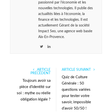
passionné par l'économie et les
nouvelles technologies. Il publie des
actualités liées à l'économie, la
finance et les technologies. Il est
actuellement Gérant de la société
Impact Seo, une agence web basée
Aix-En-Provence.
T
L
w
i
i
n
t
k
ARTICLE
ARTICLE SUIVANT
t
e
PRÉCÉDENT
e
d
Quiz de Culture
Toujours avoir sa
r
I
Générale : 50
pièce d’identité sur
n
questions variées
soi : mythe ou réelle
pour tester votre
obligation légale ?
savoir, impossible
d’avoir 50/50 !