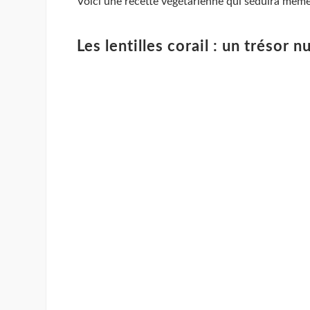
Voici une recette végétarienne qui séduira même 
Les lentilles corail : un trésor n