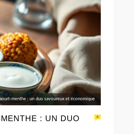
e yaourt-menthe : un duo savoureux et économique
-MENTHE : UN DUO
0