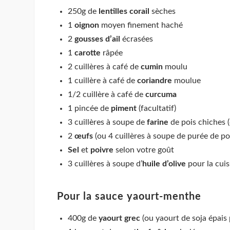
250g de
lentilles corail
sèches
1
oignon
moyen finement haché
2
gousses d’ail
écrasées
1
carotte
râpée
2 cuillères à café de
cumin
moulu
1 cuillère à café de
coriandre
moulue
1/2 cuillère à café de
curcuma
1 pincée de
piment
(facultatif)
3 cuillères à soupe de
farine
de pois chiches (
2
œufs
(ou 4 cuillères à soupe de purée de p
Sel
et
poivre
selon votre goût
3 cuillères à soupe d’
huile d’olive
pour la cui
Pour la sauce yaourt-menthe
400g de
yaourt grec
(ou yaourt de soja épais