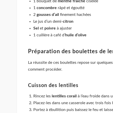
1 bouquet de
menthe fraîche
ciselée
1
concombre
râpé et égoutté
2
gousses d’ail
finement hachées
Le jus d’un demi-
citron
Sel
et
poivre
à ajuster
1 cuillère à café d’
huile d’olive
Préparation des boulettes de le
La réussite de ces boulettes repose sur quelques 
comment procéder.
Cuisson des lentilles
Rincez les
lentilles corail
à l’eau froide dans u
Placez-les dans une casserole avec trois fois l
Portez à ébullition puis baissez le feu et lais