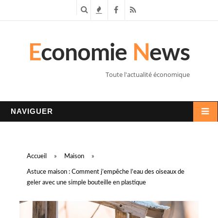
R
T
F
R
e
e
a
S
E
conomie
N
ews
c
n
c
S
h
d
e
Toute l'actualité économique
e
a
b
r
n
o
NAVIGUER
c
c
o
h
e
k
Accueil
»
Maison
»
e
s
Astuce maison : Comment j’empêche l’eau des oiseaux de
geler avec une simple bouteille en plastique