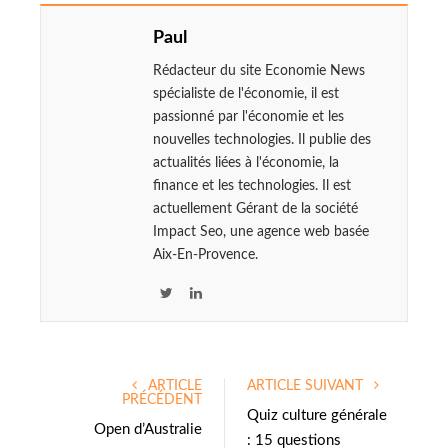
Paul
Rédacteur du site Economie News
spécialiste de l'économie, il est
passionné par l'économie et les
nouvelles technologies. Il publie des
actualités liées à l'économie, la
finance et les technologies. Il est
actuellement Gérant de la société
Impact Seo, une agence web basée
Aix-En-Provence.
T
L
w
i
i
n
t
k
ARTICLE
ARTICLE SUIVANT
t
e
PRÉCÉDENT
e
d
Quiz culture générale
Open d’Australie
r
I
: 15 questions