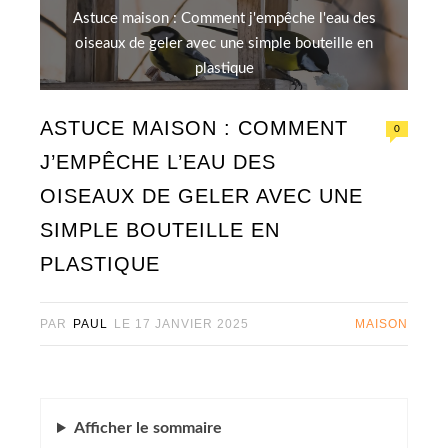
Astuce maison : Comment j'empêche l'eau des
oiseaux de geler avec une simple bouteille en
plastique
ASTUCE MAISON : COMMENT
0
J’EMPÊCHE L’EAU DES
OISEAUX DE GELER AVEC UNE
SIMPLE BOUTEILLE EN
PLASTIQUE
PAR
PAUL
LE
17 JANVIER 2025
MAISON
Afficher
le sommaire