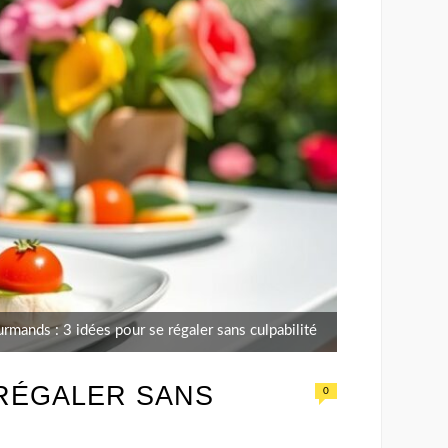
rmands : 3 idées pour se régaler sans culpabilité
 RÉGALER SANS
0