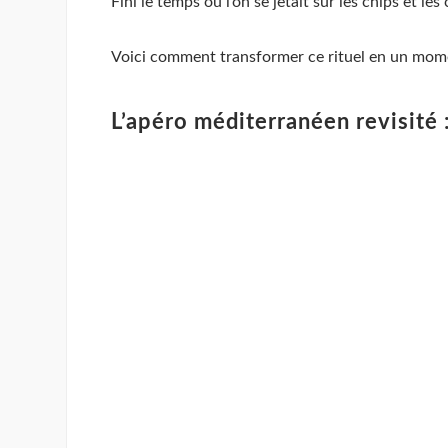
Fini le temps où l’on se jetait sur les chips et le
Voici comment transformer ce rituel en un mom
L’apéro méditerranéen revisité 