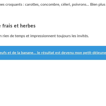
 croquants : carottes, concombre, céleri, poivrons… Bien plus lé
 frais et herbes
 rien de temps et impressionnent toujours les invités.
œufs et de la banane… le résultat est devenu mon petit-déjeune