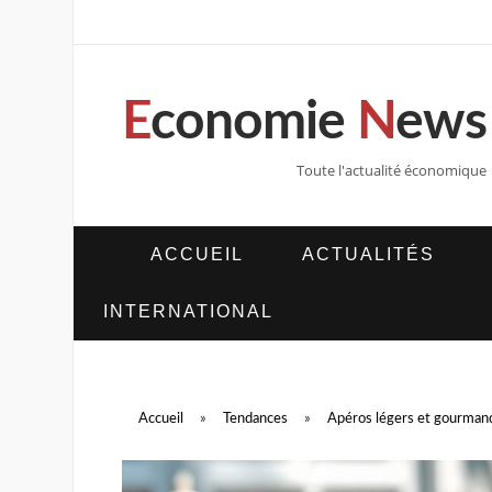
E
conomie
N
ews
Toute l'actualité économique
ACCUEIL
ACTUALITÉS
INTERNATIONAL
Accueil
»
Tendances
»
Apéros légers et gourmands