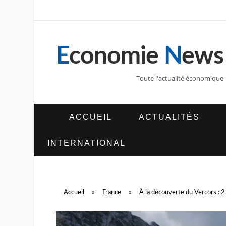
E
conomie
N
ews
Toute l'actualité économique
ACCUEIL
ACTUALITÉS
INTERNATIONAL
Accueil
»
France
»
À la découverte du Vercors : 2 