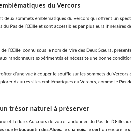
emblématiques du Vercors
ont deux sommets emblématiques du Vercors qui offrent un specta
s du Pas de l’Œille et sont accessibles par plusieurs itinéraires
de l’Œille, connu sous le nom de ‘vire des Deux Sœurs’, présent
 aux randonneurs expérimentés et nécessite une bonne conditio
fiter d’une vue à couper le souffle sur les sommets du Vercors et
xplorer d’autres sites emblématiques du Vercors, comme le
Pas de
 un trésor naturel à préserver
aune et la flore. Au cours de votre randonnée du Pas de l’Œille 
es que le
bouquetin des Alpes
, le
chamois
, le
cerf
ou encore le
g