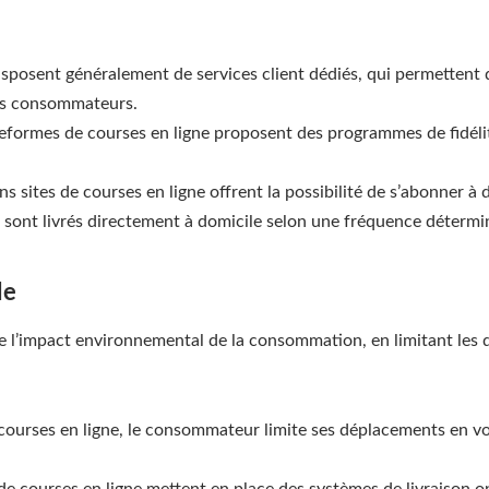
 disposent généralement de services client dédiés, qui permetten
les consommateurs.
formes de courses en ligne proposent des programmes de fidélit
ins sites de courses en ligne offrent la possibilité de s’abonner à
i sont livrés directement à domicile selon une fréquence détermi
le
re l’impact environnemental de la consommation, en limitant les 
 courses en ligne, le consommateur limite ses déplacements en vo
 de courses en ligne mettent en place des systèmes de livraison o