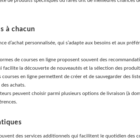
e de produits spécifiques ou rares ont de meilleures chances de 
es à chacun
ience d’achat personnalisée, qui s’adapte aux besoins et aux pr
eformes de courses en ligne proposent souvent des recommandatio
facilite la découverte de nouveautés et la sélection des produit
es courses en ligne permettent de créer et de sauvegarder des list
 des achats.
urs peuvent choisir parmi plusieurs options de livraison (à domic
férences.
atiques
ouvent des services additionnels qui facilitent le quotidien des