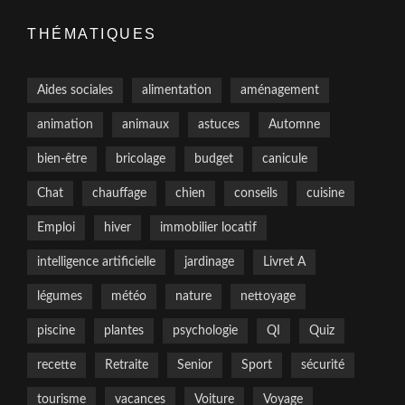
THÉMATIQUES
Aides sociales
alimentation
aménagement
animation
animaux
astuces
Automne
bien-être
bricolage
budget
canicule
Chat
chauffage
chien
conseils
cuisine
Emploi
hiver
immobilier locatif
intelligence artificielle
jardinage
Livret A
légumes
météo
nature
nettoyage
piscine
plantes
psychologie
QI
Quiz
recette
Retraite
Senior
Sport
sécurité
tourisme
vacances
Voiture
Voyage